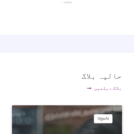
ہیں۔
out in a sea of competition.
Amazon Product Descriptions
پرو
Descriptions for Amazon products that rank on the
first page of the search results.
حالیہ بلاگ
بلاگ دیکھیں
Amazon Product Features
پرو
Advantages and features of your products that
VgoAi
will make them irresistible to shoppers.