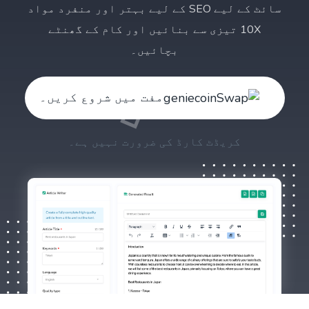
سائٹ کے لیے SEO کے لیے بہتر اور منفرد مواد
10X تیزی سے بنائیں اور کام کے گھنٹے
بچائیں۔
مفت میں شروع کریں۔
کریڈٹ کارڈ کی ضرورت نہیں ہے۔