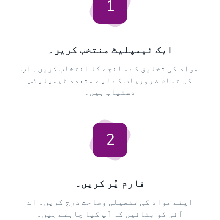
1
ایک ٹیمپلیٹ منتخب کریں۔
مواد کی تخلیق کے سانچے کا انتخاب کریں۔ آپ
کی تمام ضروریات کے لیے متعدد ٹیمپلیٹس
دستیاب ہیں۔
2
فارم پُر کریں۔
اپنے مواد کی تفصیلی وضاحت درج کریں۔ اے
آئی کو بتائیں کہ آپ کیا چاہتے ہیں۔