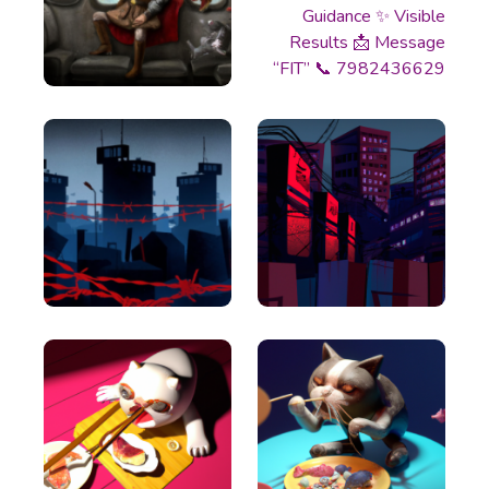
Article Writer
پرو
Create a fully complete high quality article from a
title and outline text.
Article Rewriter
Copy an article, paste it in to the program, and
with just one click you'll have an entirely different
article to read.
Article Outlines
Detailed article outlines that help you write better