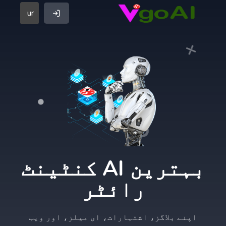
ur
بہترین AI کنٹینٹ
رائٹر
اپنے بلاگز، اشتہارات، ای میلز، اور ویب