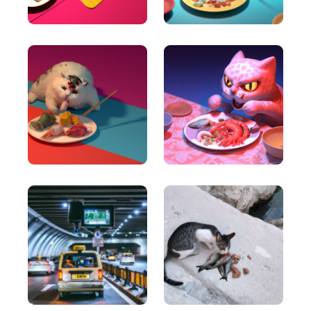
content on a consistent basis.
Talking Points
Write short, simple and informative points for the
subheadings of your article
Paragraph Writer
پرو
Perfectly structured paragraphs that are easy to
read and packed with persuasive words.