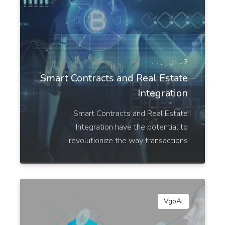
Instagram Captions
Captions that turn your images into attention-
2 سال پہلے
grabbing Instagram posts.
Smart Contracts and Real Estate
Integration
Smart Contracts and Real Estate
Integration have the potential to
Instagram Hashtags
پرو
revolutionize the way transactions...
Trending and highly relevant hashtags to help you
get more followers and engagement.
VgoAi