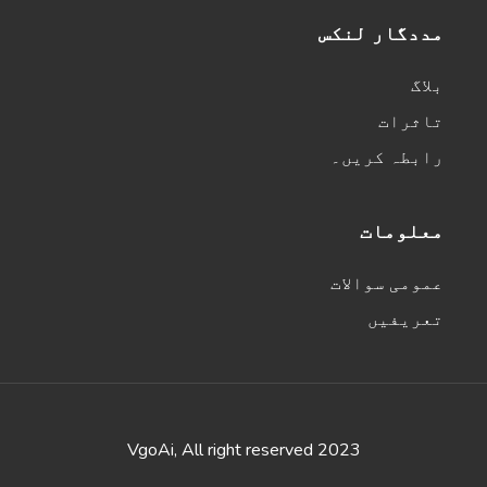
مددگار لنکس
TikTok Video Scripts
پرو
بلاگ
Video scripts that are ready to shoot and will
تاثرات
make you go viral.
رابطہ کریں۔
Website
معلومات
عمومی سوالات
تعریفیں
SEO Meta Tags (Blog Post)
پرو
A set of optimized meta title and meta description
tags that will boost your search rankings for your
blog.
2023 VgoAi, All right reserved