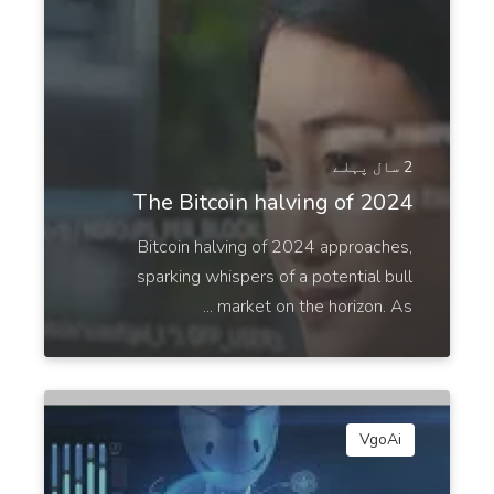
Social Media
Social Media Post (Personal)
2 سال پہلے
Write a social media post for yourself to be
The Bitcoin halving of 2024
published on any platform.
Bitcoin halving of 2024 approaches,
sparking whispers of a potential bull
market on the horizon. As ...
Social Media Post (Business)
پرو
Write a post for your business to be published on
any social media platform.
VgoAi