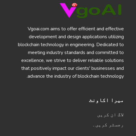
Vgoai.com aims to offer efficient and effective
development and design applications utilizing
YouTube Outlines
پرو
blockchain technology in engineering. Dedicated to
Video outlines that are a breeze to create and
meeting industry standards and committed to
uber-engaging.
excellence, we strive to deliver reliable solutions
that positively impact our clients' businesses and
advance the industry of blockchain technology.
میرا اکاونٹ
LinkedIn Posts
Inspiring LinkedIn posts that will help you build
trust and authority in your industry.
لاگ ان کریں
رجسٹر کریں۔