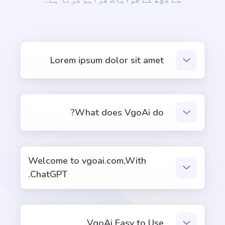
سے کچھ کے جوابات فراہم کرنا ہے۔
Company Mission
پرو
A clear and concise statement of your company's
goals and purpose.
Lorem ipsum dolor sit amet
What does VgoAi do?
Company Vision
پرو
A vision that attracts the right people, clients, and
employees.
Welcome to vgoai.com,With
ChatGPT.
Ecommerce
VgoAi Easy to Use.