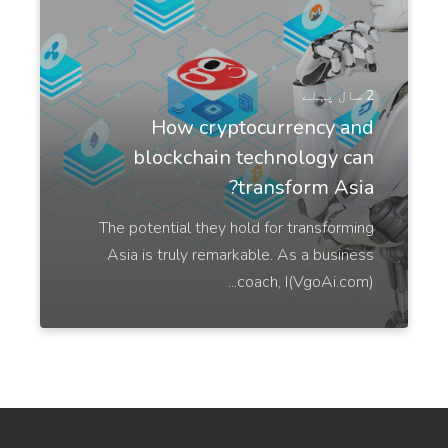
Twitter Tweets
Generate tweets using AI, that are relevant and
on-trend.
2 سال پہلے
How cryptocurrency and
blockchain technology can
transform Asia?
YouTube Titles
The potential they hold for transforming
Catchy titles that attract more views and increase
the number of shares.
Asia is truly remarkable. As a business
coach, I(VgoAi.com)...
YouTube Descriptions
پرو
Catchy and persuasive YouTube descriptions that
help your videos rank higher.