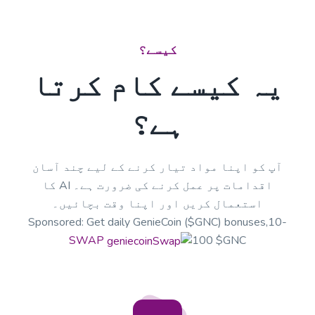
کیسے؟
یہ کیسے کام کرتا
ہے؟
آپ کو اپنا مواد تیار کرنے کے لیے چند آسان
اقدامات پر عمل کرنے کی ضرورت ہے۔ AI کا
استعمال کریں اور اپنا وقت بچائیں۔
Sponsored: Get daily GenieCoin ($GNC) bonuses,10-
SWAP
100 $GNC