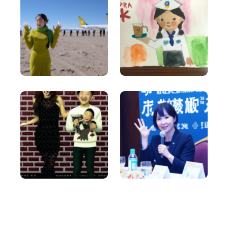
Facebook Ads Headlines
Write catchy and convincing headlines to make
your Facebook Ads stand out.
Google Ad Titles
پرو
Creating ads with unique and appealing titles that
entice people to click on your ad and purchase
from your site.