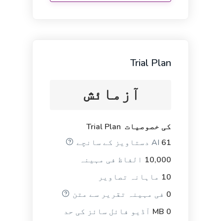
Questions
Trial Plan
A tool to create engaging questions and polls that
increase audience participation and engagement.
آزمائش
کی خصوصیات Trial Plan
61
AI دستاویز کے سانچے
Passive to Active Voice
10,000
الفاظ فی مہینہ
Easy and quick solution to converting your passive
voice sentences into active voice sentences.
10
ماہانہ تصاویر
0
فی مہینہ تقریر سے متن
0 MB
آڈیو فائل سائز کی حد