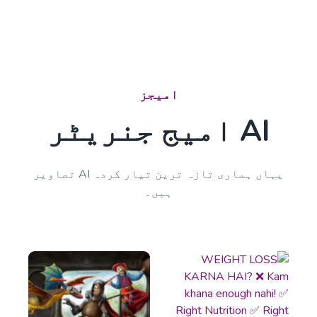
Blog Section
پرو
Write a few paragraphs about a subheading of
your article.
امیجز
AI امیج جنریٹر
یہاں ہماری تازہ ترین تیار کردہ AI تصاویر
Blog Conclusion
ہیں۔
Create powerful conclusion that will make a
reader take action.