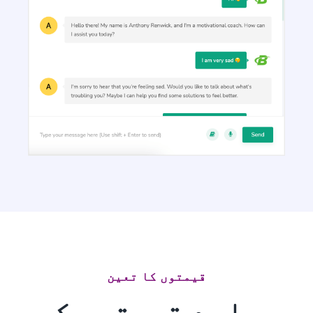
Content Shorten
Short your content in a different voice and style to
appeal to different readers.
Quora Answers
پرو
Answers to Quora questions that will position you
as an authority.
قیمتوں کا تعین
ہمارے قیمتوں کے