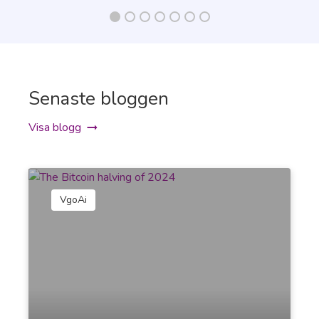
Write a social media post for yourself to be
published on any platform.
Senaste bloggen
Visa blogg
Social Media Post (Business)
Proffs
Write a post for your business to be published on
any social media platform.
VgoAi
Instagram Captions
Captions that turn your images into attention-
grabbing Instagram posts.