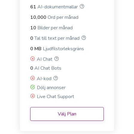
increase audience participation and engagement.
61
AI-dokumentmallar
10,000
Ord per månad
10
Bilder per månad
0
Tal till text per månad
Passive to Active Voice
0 MB
Ljudfilstorleksgräns
Easy and quick solution to converting your passive
AI Chat
voice sentences into active voice sentences.
0
AI Chat Bots
AI-kod
Dölj annonser
Live Chat Support
Pros and Cons
Proffs
List of the main benefits versus the most common
Välj Plan
problems and concerns.