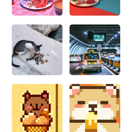
Write short, simple and informative points for the
subheadings of your article
Paragraph Writer
Proffs
Perfectly structured paragraphs that are easy to
read and packed with persuasive words.
Content Rephrase
Rephrase your content in a different voice and
style to appeal to different readers.