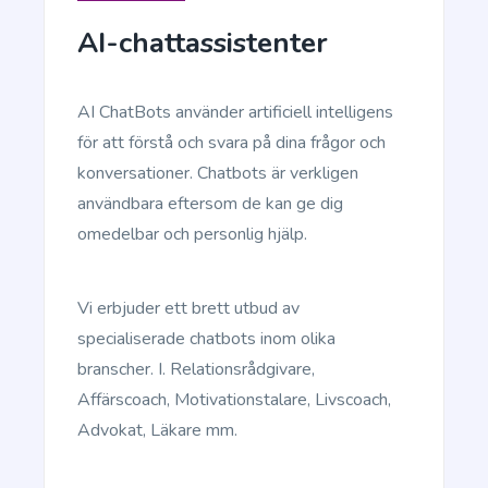
AI-chattassistenter
LinkedIn Ad Headlines
Attention-grabbing, click-inducing, and high-
converting ad headlines for Linkedin.
AI ChatBots använder artificiell intelligens
för att förstå och svara på dina frågor och
konversationer. Chatbots är verkligen
användbara eftersom de kan ge dig
omedelbar och personlig hjälp.
LinkedIn Ad Descriptions
Professional and eye-catching ad descriptions that
Vi erbjuder ett brett utbud av
will make your product shine.
specialiserade chatbots inom olika
branscher. I. Relationsrådgivare,
Affärscoach, Motivationstalare, Livscoach,
Advokat, Läkare mm.
App and SMS Notifications