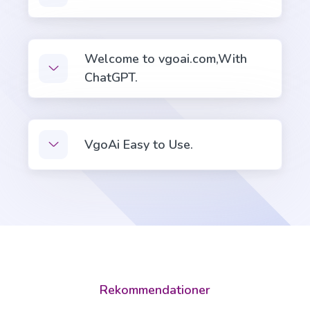
Company Vision
Proffs
Welcome to vgoai.com,With
A vision that attracts the right people, clients, and
ChatGPT.
employees.
Ecommerce
VgoAi Easy to Use.
Product Name Generator
Create creative product names from examples
words.
Rekommendationer