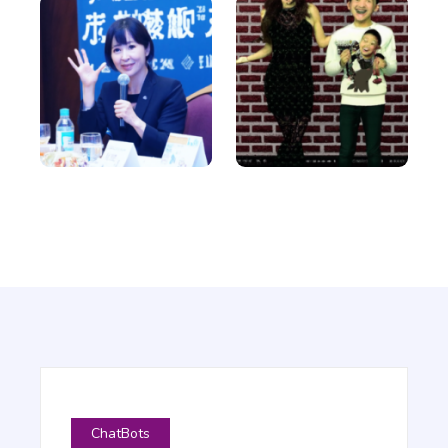
Google Ad Titles
Proffs
Creating ads with unique and appealing titles that
entice people to click on your ad and purchase
from your site.
Google Ad Descriptions
Proffs
The best-performing Google ad copy converts
visitors into customers.
ChatBots