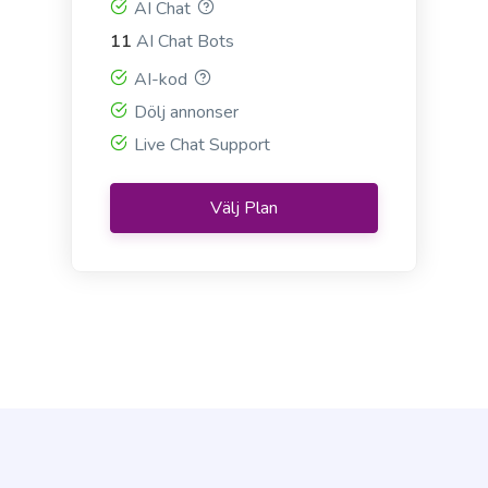
AI Chat
Emails V2
Proffs
11
AI Chat Bots
Personalized email outreach to your target
AI-kod
prospects that get better results.
Dölj annonser
Live Chat Support
Välj Plan
Email Subject Lines
Powerful email subject lines that increase open
rates.
Startup Name Generator
Generate cool, creative, and catchy names for your