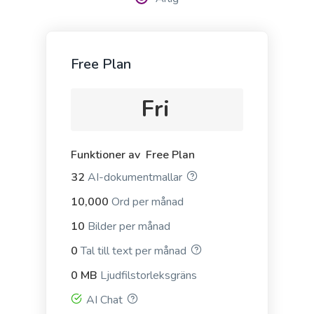
Stories
Proffs
Free Plan
Engaging and persuasive stories that will capture
your reader's attention and interest.
Fri
Funktioner av Free Plan
32
AI-dokumentmallar
Bullet Point Answers
10,000
Ord per månad
Precise and informative bullet points that provide
10
Bilder per månad
quick and valuable answers to your customers'
questions.
0
Tal till text per månad
0 MB
Ljudfilstorleksgräns
AI Chat