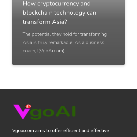
How cryptocurrency and
Video outlines that are a breeze to create and
uber-engaging.
blockchain technology can
transform Asia?
The potential they hold for transforming
Asia is truly remarkable. As a business
coach, I(VgoAi.com)...
LinkedIn Posts
Inspiring LinkedIn posts that will help you build
trust and authority in your industry.
TikTok Video Scripts
Proffs
Video scripts that are ready to shoot and will
make you go viral.
Vgoai.com aims to offer efficient and effective