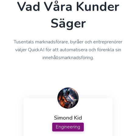
Vad Våra Kunder
Säger
Product Descriptions
Authentic product descriptions that will compel,
inspire, and influence.
Tusentals marknadsförare, byråer och entreprenörer
väljer QuickAI för att automatisera och förenkla sin
innehållsmarknadsföring.
Amazon Product Titles
Proffs
Product titles that will make your product stand
out in a sea of competition.
Simond Kid
Engineering
Proffs