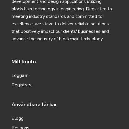
development and design applications utilizing
blockchain technology in engineering. Dedicated to
Website
meeting industry standards and committed to
excellence, we strive to deliver reliable solutions
that positively impact our clients' businesses and
advance the industry of blockchain technology.
SEO Meta Tags (Blog Post)
Proffs
A set of optimized meta title and meta description
tags that will boost your search rankings for your
Mitt konto
blog.
Logga in
Registrera
Användbara länkar
SEO Meta Tags (Homepage)
Proffs
A set of optimized meta title and meta description
Blogg
tags that will boost your search rankings for your
Respons
home page.