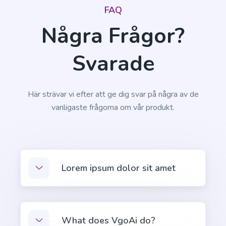
startup in seconds.
FAQ
Några Frågor?
Svarade
Company Bios
Short and sweet company bio that will help you
Här strävar vi efter att ge dig svar på några av de
connect with your target audience.
vanligaste frågorna om vår produkt.
Lorem ipsum dolor sit amet
Company Mission
Proffs
A clear and concise statement of your company's
goals and purpose.
What does VgoAi do?