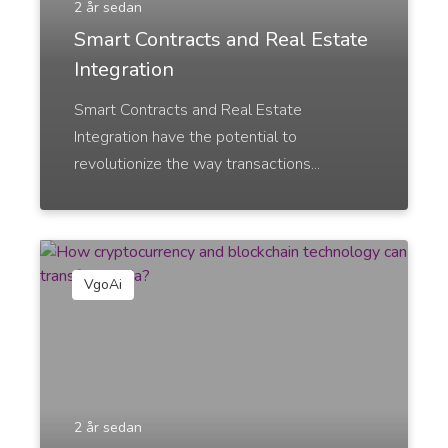
2 år sedan
Smart Contracts and Real Estate
YouTube Titles
Integration
Catchy titles that attract more views and increase
the number of shares.
Smart Contracts and Real Estate
Integration have the potential to
revolutionize the way transactions...
YouTube Descriptions
Proffs
Catchy and persuasive YouTube descriptions that
VgoAi
help your videos rank higher.
2 år sedan
YouTube Outlines
Proffs