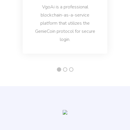
Amazon Product Descriptions
VgoAi is a professional
Descriptions for Amazon products that rank on the
first page of the search results.
blockchain-as-a-service
platform that utilizes the
GenieCoin protocol for secure
login.
Amazon Product Features
Proffs
Advantages and features of your products that
will make them irresistible to shoppers.
Social Media
Social Media Post (Personal)