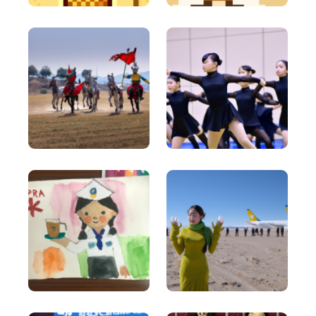
Ads And Marketing Tools
Facebook Ads
Facebook ad copies that make your ads truly stand
out.
Facebook Ads Headlines
Write catchy and convincing headlines to make
your Facebook Ads stand out.