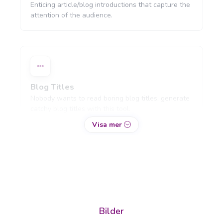
Enticing article/blog introductions that capture the
attention of the audience.
Blog Titles
Nobody wants to read boring blog titles, generate
catchy blog titles with this tool.
Visa mer
Blog Section
Proffs
Write a few paragraphs about a subheading of
your article.
Bilder