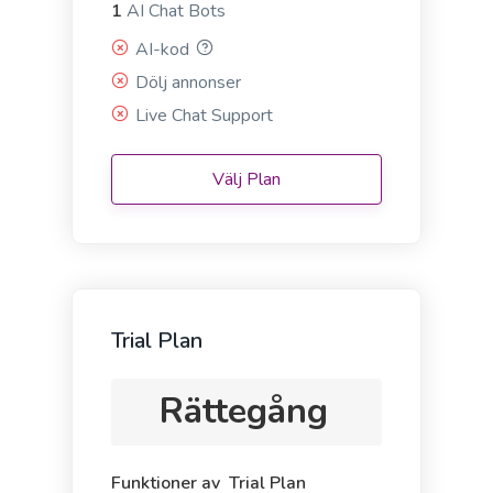
1
AI Chat Bots
Definition
AI-kod
A definition for a word, phrase, or acronym that's
Dölj annonser
used often by your target buyers.
Live Chat Support
Välj Plan
Answers
Instant, quality answers to any questions or
concerns that your audience might have.
Trial Plan
Rättegång
Questions
Funktioner av Trial Plan
A tool to create engaging questions and polls that