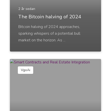
2 år sedan
The Bitcoin halving of 2024
Bitcoin halving of 2024 approaches,
Instagram Hashtags
Proffs
sparking whispers of a potential bull
Trending and highly relevant hashtags to help you
market on the horizon. As ...
get more followers and engagement.
VgoAi
Twitter Tweets
Generate tweets using AI, that are relevant and
on-trend.