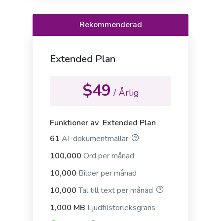
Rekommenderad
Rewrite With Keywords
Proffs
Extended Plan
Rewrite your existing content to include more
keywords and boost your search engine rankings.
$49
/ Årlig
Funktioner av Extended Plan
61
AI-dokumentmallar
Emails
Proffs
Professional-looking emails that help you engage
100,000
Ord per månad
leads and customers.
10,000
Bilder per månad
10,000
Tal till text per månad
1,000 MB
Ljudfilstorleksgräns